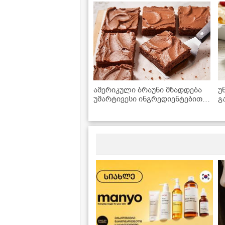
ამერიკული ბრაუნი მზადდება
უ
უმარტივესი ინგრედიენტებით,
გ
რომლებიც ყოველთვის
მოიპოვება სამზარეულოში