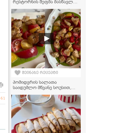
რესტორნის შეფმა მასწავლა,
სასწაულად გემრიელი
გამოდის!" - შემწვარი ღორის
ბეჭი
ი
შეინახე რეცეპტი
პომიდვრის სალათა
საიდუმლო მწვანე სოუსით,
რომელმაც მთელი ინტერნეტი
დაიპყრო!
461