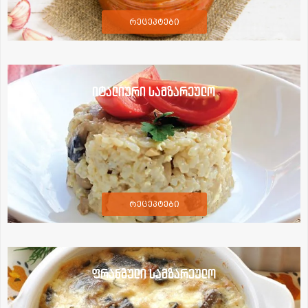
რეცეპტები
იტალიური სამზარეულო
რეცეპტები
ფრანგული სამზარეულო