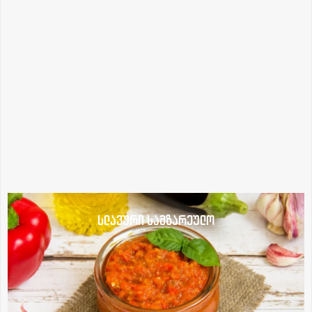
სლავური სამზარეულო