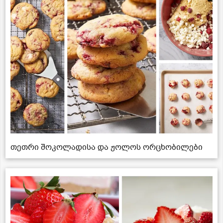
თეთრი შოკოლადისა და ჟოლოს ორცხობილები