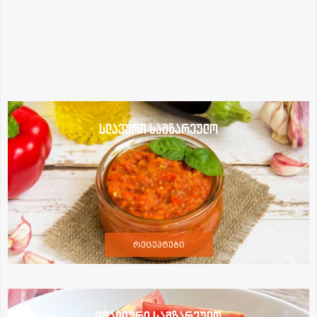
სლავური სამზარეულო
რეცეპტები
იტალიური სამზარეულო