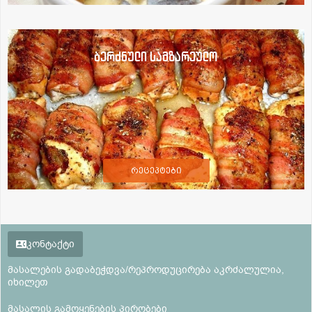
ბერძნული სამზარეულო
რეცეპტები
კონტაქტი
მასალების გადაბეჭდვა/რეპროდუცირება აკრძალულია,
იხილეთ
მასალის გამოყენების პირობები