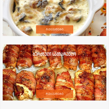
რეცეპტები
ბერძნული სამზარეულო
რეცეპტები