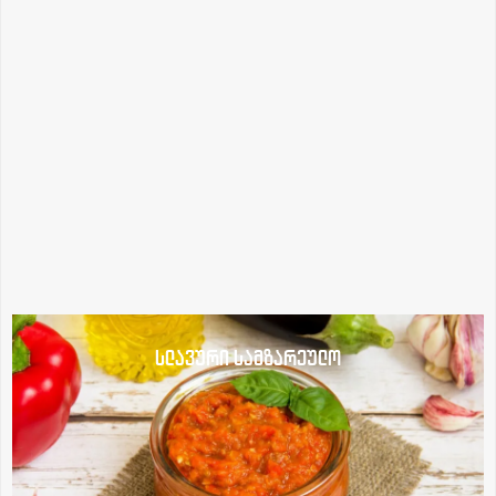
სლავური სამზარეულო