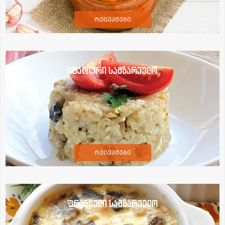
რეცეპტები
იტალიური სამზარეულო
რეცეპტები
ფრანგული სამზარეულო