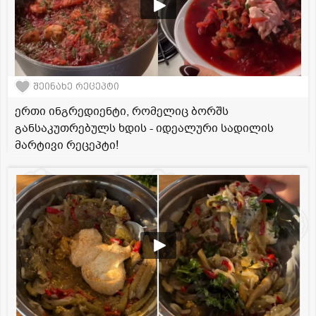
შეინახე რეცეპტი
ერთი ინგრედიენტი, რომელიც ბორშს
განსაკუთრებულს ხდის - იდეალური სადილის
მარტივი რეცეპტი!