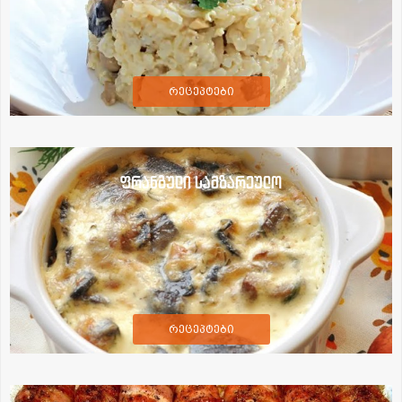
რეცეპტები
ფრანგული სამზარეულო
რეცეპტები