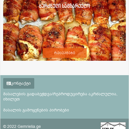
ბერძნული სამზარეულო
რეცეპტები
კონტაქტი
მასალების გადაბეჭდვა/რეპროდუცირება აკრძალულია,
იხილეთ
მასალის გამოყენების პირობები
© 2022 Gemrielia.ge