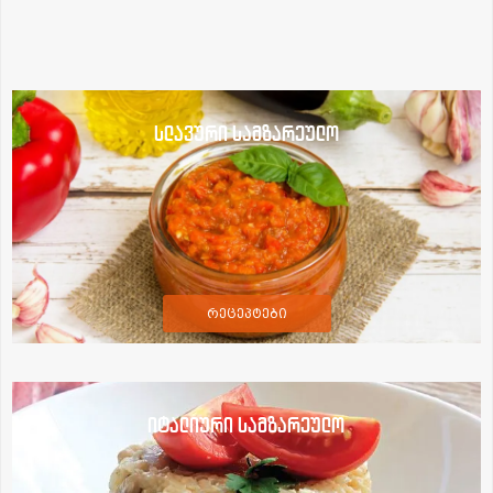
სლავური სამზარეულო
რეცეპტები
იტალიური სამზარეულო