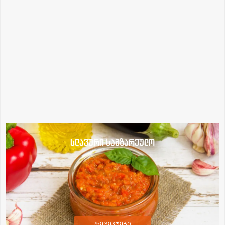
სლავური სამზარეულო
რეცეპტები