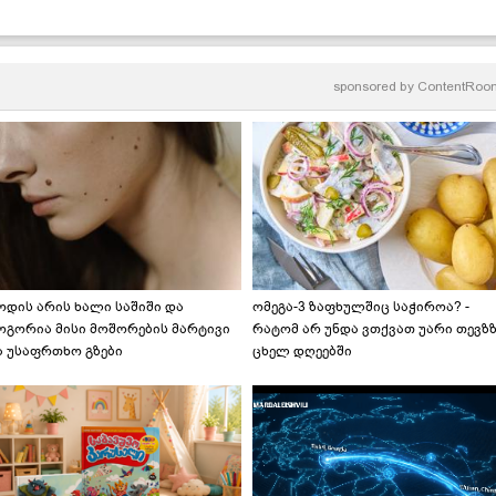
 სოკოს ხარჩოს მარტივი
- უგემრიელესი სოკოს
ეცეპტი
ჩაშუშული
sponsored by
ContentRoo
ოდის არის ხალი საშიში და
ომეგა-3 ზაფხულშიც საჭიროა? -
ოგორია მისი მოშორების მარტივი
რატომ არ უნდა ვთქვათ უარი თევზ
ა უსაფრთხო გზები
ცხელ დღეებში