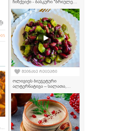
ჩიზქეიქი - ბასკური "ბრიულე",
რომელიც ინტერნეტს
იპყრობს!
905
შეინახე რეცეპტი
ოლივიეს ბიუჯეტური
ალტერნატივა – სალათა,
რომელიც ყველას მოეწონება!
ბთ!