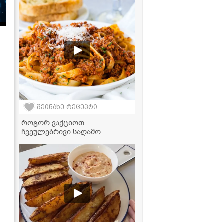
ბულგარული წიწაკის
საწებელი
შეინახე რეცეპტი
როგორ ვაქციოთ
ჩვეულებრივი საღამო
იდეალურ ვახშმად —
უგემრიელესი ბოლონეზეს
მარტივი რეცეპტი