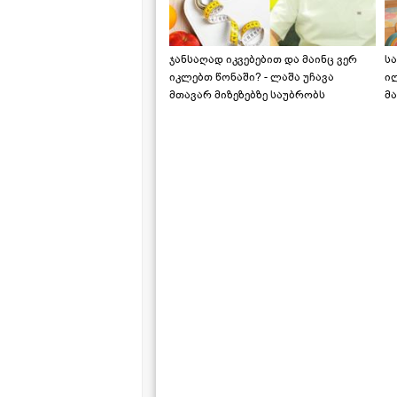
ჯანსაღად იკვებებით და მაინც ვერ
ს
იკლებთ წონაში? - ლაშა უჩავა
ი
მთავარ მიზეზებზე საუბრობს
მა
"ს
ს