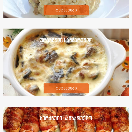
რეცეპტები
ფრანგული სამზარეულო
რეცეპტები
ბერძნული სამზარეულო