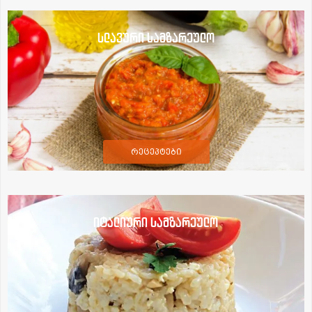
სლავური სამზარეულო
რეცეპტები
იტალიური სამზარეულო