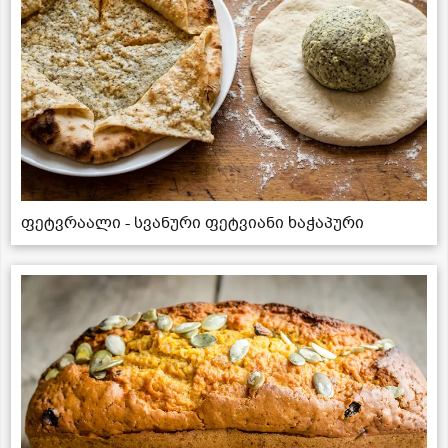
ფეტვრაალი - სვანური ფეტვიანი ხაჭაპური