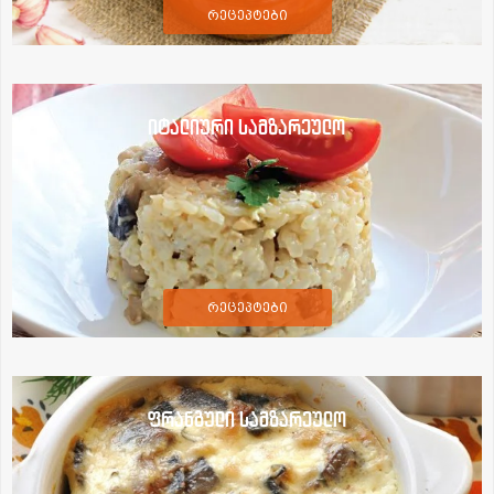
რეცეპტები
იტალიური სამზარეულო
რეცეპტები
ფრანგული სამზარეულო