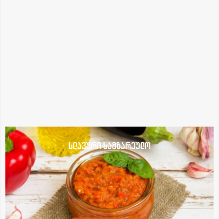
სლავური სამზარეულო