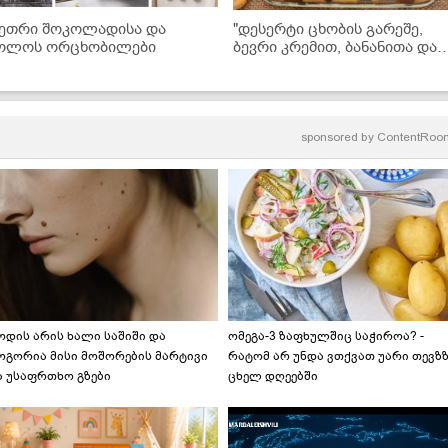
ეთრი შოკოლადისა და
"დესერტი ცხობის გარეშე,
ოლოს ორცხობილები
ბევრი კრემით, ბანანითა და
შოკოლადით... მზადდება
ძალიან მარტივად და არის
უგემრიელესი!" - ნამცხვრის
ვიდეორეცეპტი
sponsored by
ContentRoo
ოდის არის ხალი საშიში და
ომეგა-3 ზაფხულშიც საჭიროა? -
ოგორია მისი მოშორების მარტივი
რატომ არ უნდა ვთქვათ უარი თევზ
ა უსაფრთხო გზები
ცხელ დღეებში