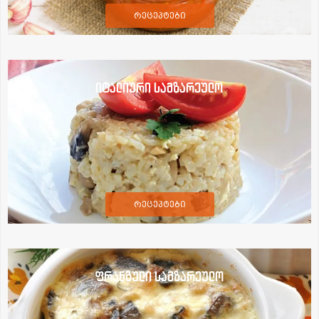
რეცეპტები
იტალიური სამზარეულო
რეცეპტები
ფრანგული სამზარეულო