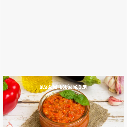
სლავური სამზარეულო