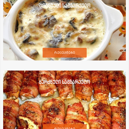
ფრანგული სამზარეულო
რეცეპტები
ბერძნული სამზარეულო