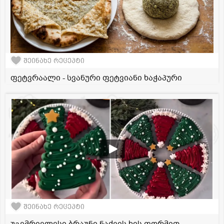
შეინახე რეცეპტი
ფეტვრაალი - სვანური ფეტვიანი ხაჭაპური
შეინახე რეცეპტი