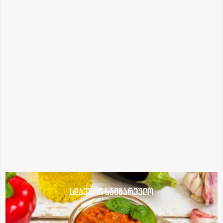
სლავური სამზარეულო