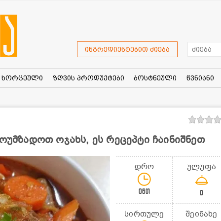
ინგრედიენტებით ძიება
ხორცეული
ზღვის პროდუქტები
ბოსტნეული
წვნიანი
მოუმზადოთ ოჯახს, ეს რეცეპტი ჩაინიშნეთ
დრო
ულუფა
0წთ
0
სირთულე
შეინახე