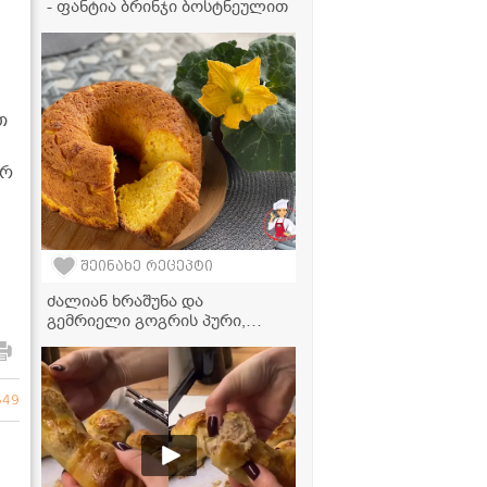
- ფანტია ბრინჯი ბოსტნეულით
თ
არ
შეინახე რეცეპტი
ძალიან ხრაშუნა და
გემრიელი გოგრის პური,
იდეალურია თაფლთან და
კარაქთან ერთად
მისართმევად
649