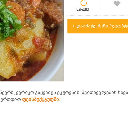
მარტივი
დაამატე შენი რეცეპტ
წევრს, ვერიკო ჯაჭვაძეს ეკუთვნის. მკითხველების სხვ
ვიერთდით
ფეისბუქჯგუფში.