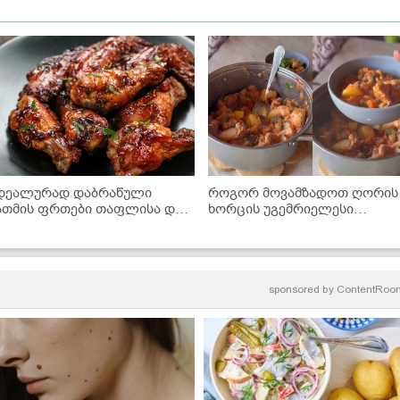
დეალურად დაბრაწული
როგორ მოვამზადოთ ღორის
ათმის ფრთები თაფლისა და
ხორცის უგემრიელესი
BQ-ს სოუსში - მარტივი
ჩაშუშული ბოსტნეულით? -
ეცეპტი
ძალიან გემრიელი და მარტი
რეცეპტი
sponsored by
ContentRoo