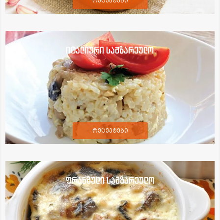
რეცეპტები
იტალიური სამზარეულო
რეცეპტები
ფრანგული სამზარეულო