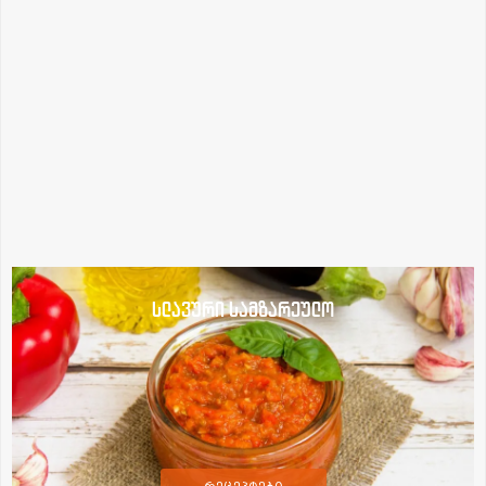
სლავური სამზარეულო