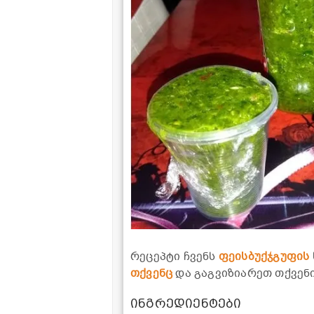
რეცეპტი ჩვენს
ფეისბუქჯგუფის
თქვენც
და გაგვიზიარეთ თქვენ
ინგრედიენტები