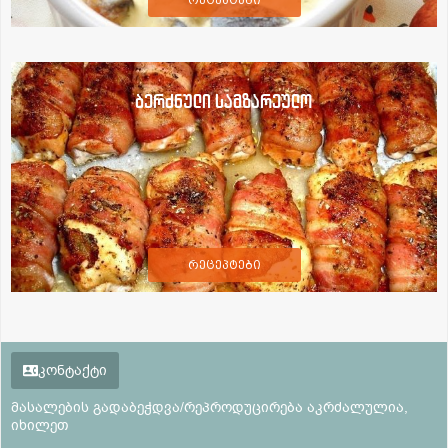
ბერძნული სამზარეულო
რეცეპტები
კონტაქტი
მასალების გადაბეჭდვა/რეპროდუცირება აკრძალულია,
იხილეთ