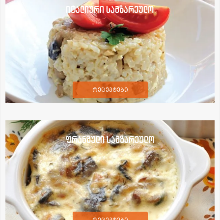
იტალიური სამზარეულო
რეცეპტები
ფრანგული სამზარეულო
რეცეპტები