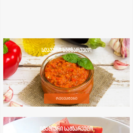
სლავური სამზარეულო
რეცეპტები
იტალიური სამზარეულო