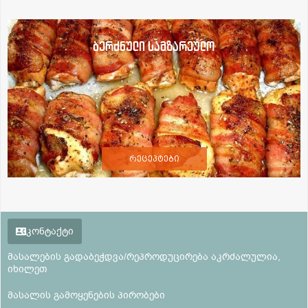
ბერძნული სამზარეულო
რეცეპტები
კონტაქტი
მასალების გადაბეჭდვა/რეპროდუცირება აკრძალულია,
იხილეთ
მასალის გამოყენების პირობები