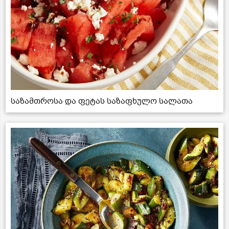
საზამთროსა და ფეტას საზაფხულო სალათა