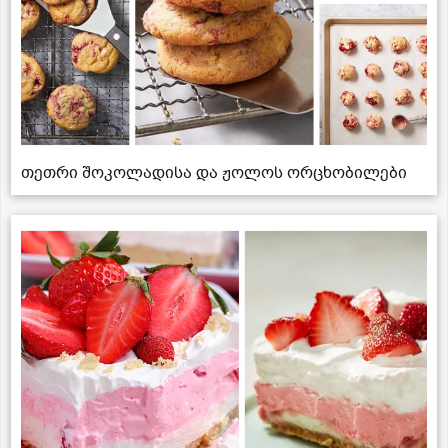
თეთრი შოკოლადისა და ჟოლოს ორცხობილები