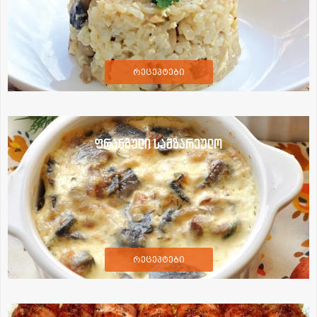
რეცეპტები
ფრანგული სამზარეულო
რეცეპტები