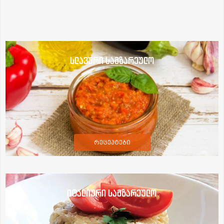
სლავური სამზარეულო
რეცეპტები
იტალიური სამზარეულო