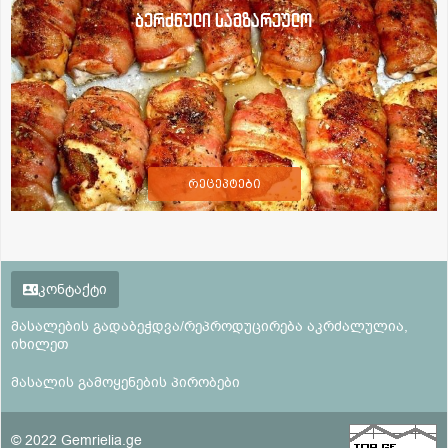
ბერძნული სამზარეულო
რეცეპტები
კონტაქტი
მასალების გადაბეჭდვა/რეპროდუცირება აკრძალულია,
იხილეთ
მასალის გამოყენების პირობები
© 2022 Gemrielia.ge