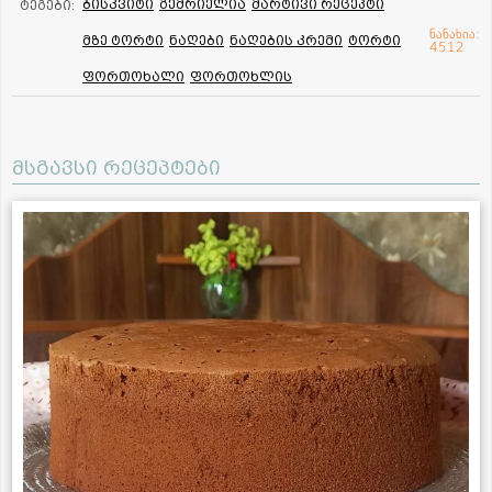
ბისკვიტი
გემრიელია
მარტივი რეცეპტი
ტეგები:
ნანახია:
მზე ტორტი
ნაღები
ნაღების კრემი
ტორტი
4512
ფორთოხალი
ფორთოხლის
მსგავსი რეცეპტები