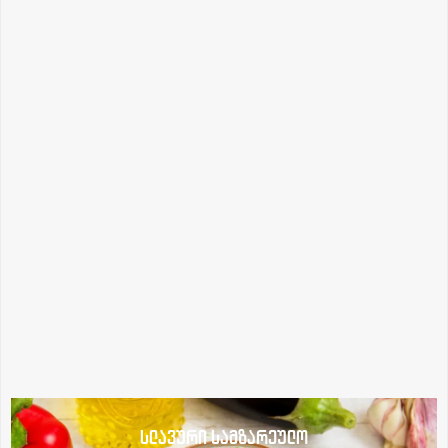
სლავური სამზარეულო