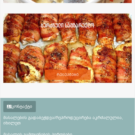
ბერძნული სამზარეულო
რეცეპტები
კონტაქტი
მასალების გადაბეჭდვა/რეპროდუცირება აკრძალულია,
იხილეთ
მასალის გამოყენების პირობები