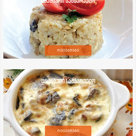
იტალიური სამზარეულო
რეცეპტები
ფრანგული სამზარეულო
რეცეპტები