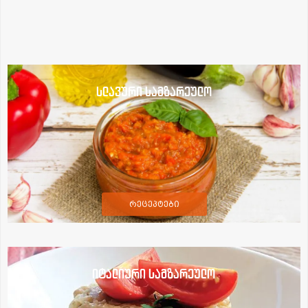
სლავური სამზარეულო
რეცეპტები
იტალიური სამზარეულო