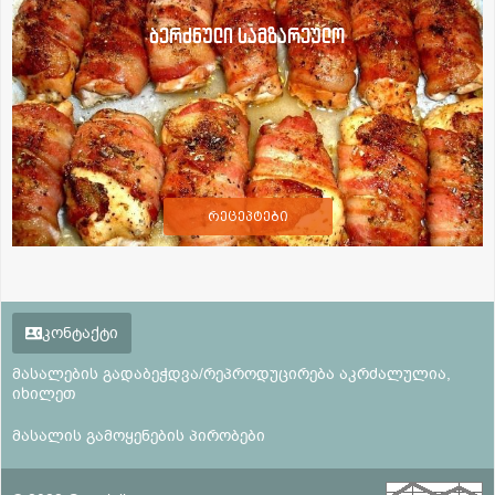
ბერძნული სამზარეულო
რეცეპტები
კონტაქტი
მასალების გადაბეჭდვა/რეპროდუცირება აკრძალულია,
იხილეთ
მასალის გამოყენების პირობები