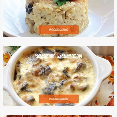
რეცეპტები
ფრანგული სამზარეულო
რეცეპტები