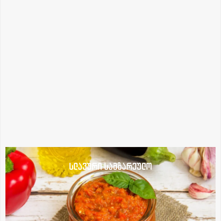
სლავური სამზარეულო