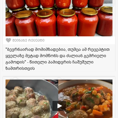
შეინახე რეცეპტი
"ბევრნაირად მომიმზადებია, თუმცა ამ რეცეპტით
ყველაზე მეტად მომწონს და ძალიან გემრიელი
გამოდის" - წითელი პამიდვრის ჩაშუშული
ზამთრისთვის