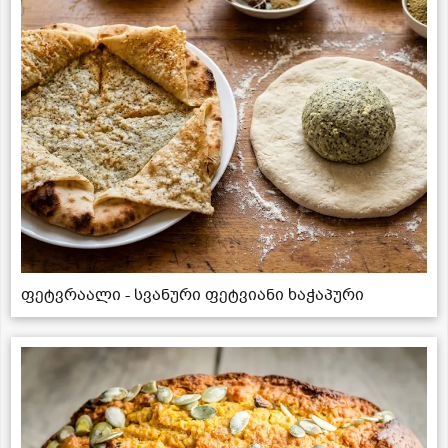
ფეტვრაალი - სვანური ფეტვიანი ხაჭაპური