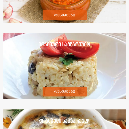
რეცეპტები
იტალიური სამზარეულო
რეცეპტები
ფრანგული სამზარეულო