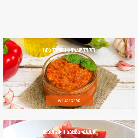
სლავური სამზარეულო
რეცეპტები
იტალიური სამზარეულო