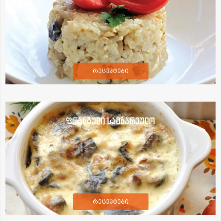
რეცეპტები
ფრანგული სამზარეულო
რეცეპტები