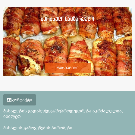
ბერძნული სამზარეულო
რეცეპტები
კონტაქტი
მასალების გადაბეჭდვა/რეპროდუცირება აკრძალულია,
იხილეთ
მასალის გამოყენების პირობები