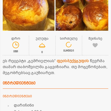
დრო
ულუფა
სირთულე
შეინახე
მარტივი
0წთ
0
ეს რეცეპტი „გემრიელიას“
ფეისბუქჯგუფის
წევრმა
თამარ თაბოშვილმა გაგვიზიარა. თუ მოგეწონებათ,
მეგობრებსაც გაუზიარეთ.
ინგრედიენტები
ინგრედიენტები
დარიჩინი