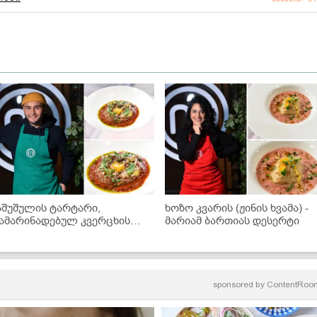
აშუშულის ტარტარი,
ხოზო კვარის (ჟინის ხვამა) -
ამარინადებულ კვერცხის
მარიამ ბართიას დესერტი
ულთან და პომიდვრის
აწებელთან ერთად - ლუკა
ოდუას კერძი
sponsored by
ContentRoo