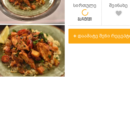
სირთულე
შეინახე
მარტივი
დაამატე შენი რეცეპტ