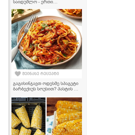
საიდუმლო - ერთი
ინგრედიენტი, რომელიც
კერძს რესტორნის გემოს
აძლევს!
შეინახე რეცეპტი
გაგისინჯავთ ოდესმე სპაგეტი
ბარბექიუს სოუსით? პასტის ეს
რეცეპტი თქვენი საყვარელი
ვახშამი გახდება