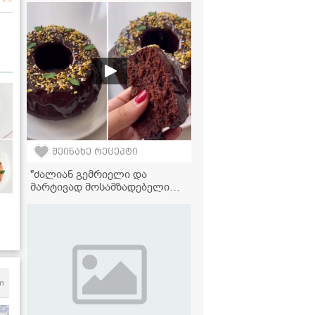
შეინახე რეცეპტი
"ძალიან გემრიელი და
მარტივად მოსამზადებელი
შოკოლადის კექსი, რომლის
ინგრედიენტებიც,
დარწმუნებული ვარ,
აუცილებლად მოგეპოვებათ
სახლში" - მკითხველის
ვიდეორეცეპტი
m