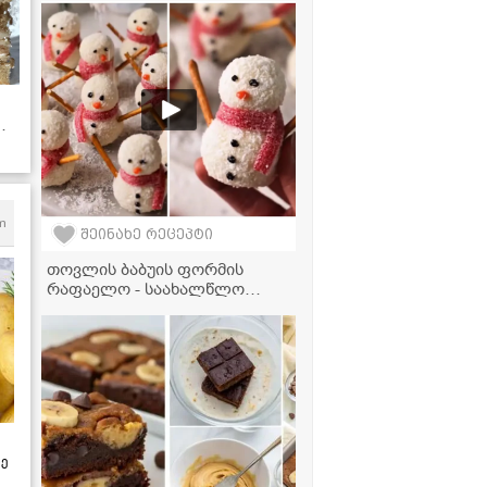
იდეალური სადილის მარტივი
რეცეპტი!
ს!
m
შეინახე რეცეპტი
თოვლის ბაბუის ფორმის
რაფაელო - საახალწლო
დესერტი, რომელიც
უმარტივესად მზადდება!
ზე