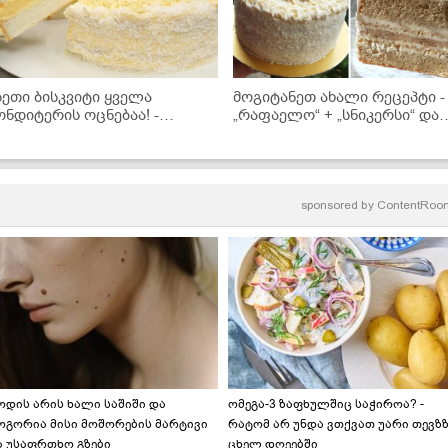
სეთი ბისკვიტი ყველა
მოგიტანეთ ახალი რეცეპტი -
ონდიტერის ოცნებაა! -
„რაფაელო“ + „სნიკერსი“ და
აგიმხელთ რეცეპტს
ახალი ნამცხვარიც მზად არი
sponsored by
ContentRoo
ოდის არის ხალი საშიში და
ომეგა-3 ზაფხულშიც საჭიროა? -
ოგორია მისი მოშორების მარტივი
რატომ არ უნდა ვთქვათ უარი თევზ
ა უსაფრთხო გზები
ცხელ დღეებში