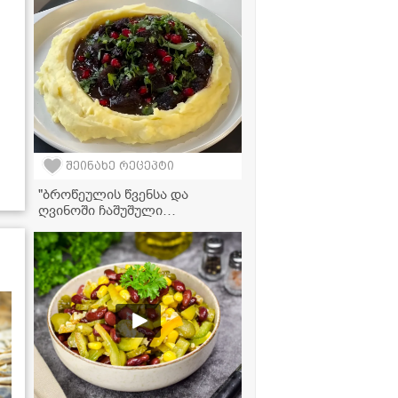
შეინახე რეცეპტი
"ბროწეულის წვენსა და
ღვინოში ჩაშუშული
უგემრიელესი ხორცი,
რომელიც პირში დნება" -
ყალია საქონლის ხორცით