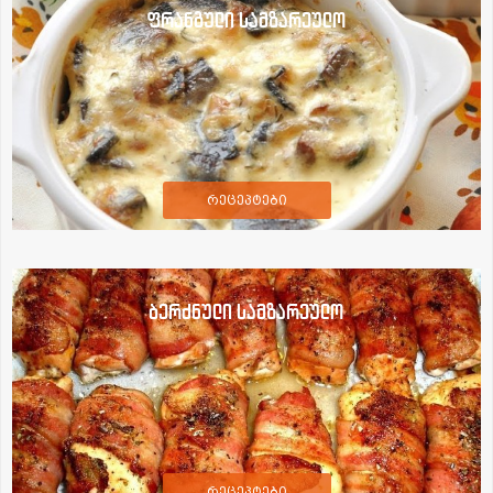
ფრანგული სამზარეულო
რეცეპტები
ბერძნული სამზარეულო
რეცეპტები