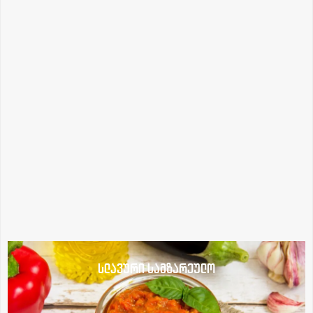
სლავური სამზარეულო