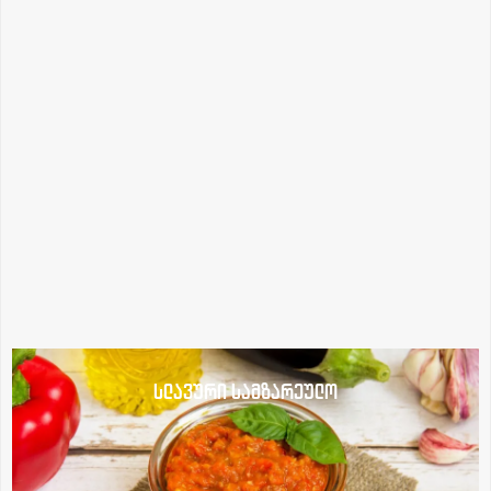
სლავური სამზარეულო