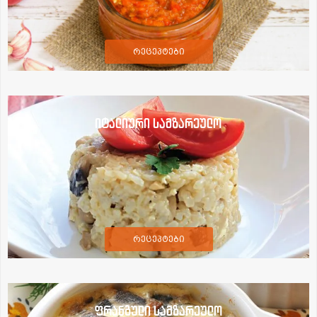
რეცეპტები
იტალიური სამზარეულო
რეცეპტები
ფრანგული სამზარეულო