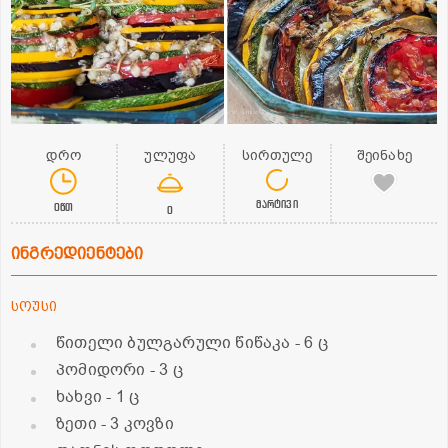
დრო
ულუფა
სირთულე
შეინახე
მარტივი
0წთ
0
ინგრედიენტები
სოუსი
წითელი ბულგარული წიწაკა
- 6 ც
პომიდორი
- 3 ც
ხახვი
- 1 ც
ზეთი
- 3 კოვზი