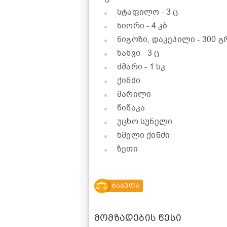
სტაფილო
- 3 ც
ნიორი
- 4 კბ
ნიგოზი, დაკეპილი
- 300 გ
ხახვი
- 3 ც
ძმარი
- 1 სკ
ქინძი
მარილი
წიწაკა
უცხო სუნელი
ხმელი ქინძი
ზეთი
ტაბულა
მომზადების წესი