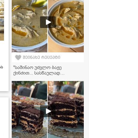
შეინახე რეცეპტი
"საშინაო უძვლო ბაჟე
ას
ქინძით... სასწაულად
გემრიელი გამოდის,
აუცილებლად სცადეთ ამ
რეცეტპით" - მკითხველის
ვიდეორეცეპტი