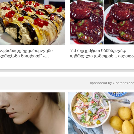
მოვამზადე უგემრიელესი
"ამ რეცეპტით სასწაულად
ადრიჯანი ნიგვზით!" -
გემრიელი გამოდის... ისეთია
კითხველის რეცეპტი
ჭარხალს შეგაყვარებთ!" -
ჭარხალი ტყემალში (+ვიდეო
sponsored by
ContentRoo