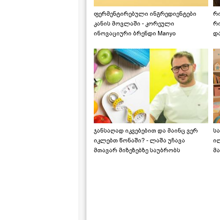
ფერმენტირებული ინგრედიენტები
რ
კანის მოვლაში - კორეული
რ
ინოვაციური ბრენდი Manyo
დ
საქართველოშია
ჯანსაღად იკვებებით და მაინც ვერ
ს
იკლებთ წონაში? - ლაშა უჩავა
ი
მთავარ მიზეზებზე საუბრობს
მა
"ს
ს