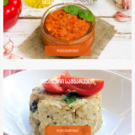
სლავური სამზარეულო
რეცეპტები
იტალიური სამზარეულო
რეცეპტები