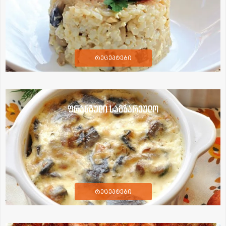
რეცეპტები
ფრანგული სამზარეულო
რეცეპტები