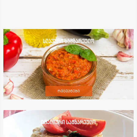
სლავური სამზარეულო
რეცეპტები
იტალიური სამზარეულო