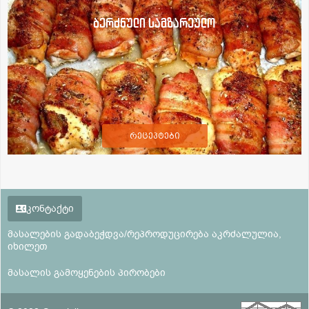
ბერძნული სამზარეულო
რეცეპტები
კონტაქტი
მასალების გადაბეჭდვა/რეპროდუცირება აკრძალულია,
იხილეთ
მასალის გამოყენების პირობები