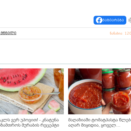
გაზიარება
 მწნილი
ნანახია: 12
აკლს ვერ უპოვით! - კნატუნა
მაღაზიაში ტომატპასტა წლებ
აზამთროს მურაბის რეცეპტი
აღარ მიყიდია, ყოველ
ზაფხულს ასე ვიმარაგებ