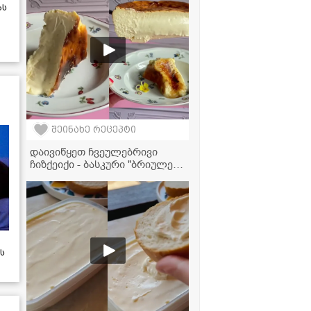
ვიდეორეცეპტი
ას
შეინახე რეცეპტი
დაივიწყეთ ჩვეულებრივი
ჩიზქეიქი - ბასკური "ბრიულე",
რომელიც ინტერნეტს
იპყრობს!
ს