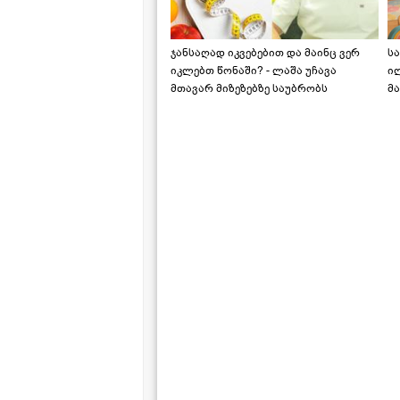
ჯანსაღად იკვებებით და მაინც ვერ
ს
იკლებთ წონაში? - ლაშა უჩავა
ი
მთავარ მიზეზებზე საუბრობს
მა
"ს
ს