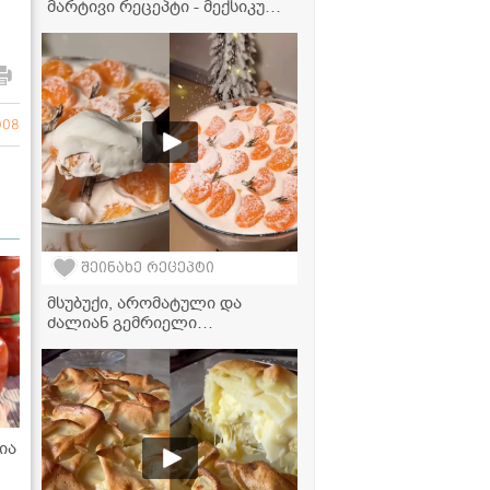
მარტივი რეცეპტი - მექსიკური
ჩილი კონ კარნე, რომელიც
ყველას შეუყვარდება!
008
შეინახე რეცეპტი
მსუბუქი, არომატული და
ძალიან გემრიელი
საახალწლო დესერტი -
მანდარინის ტირამისუს
რეცეპტი
ია