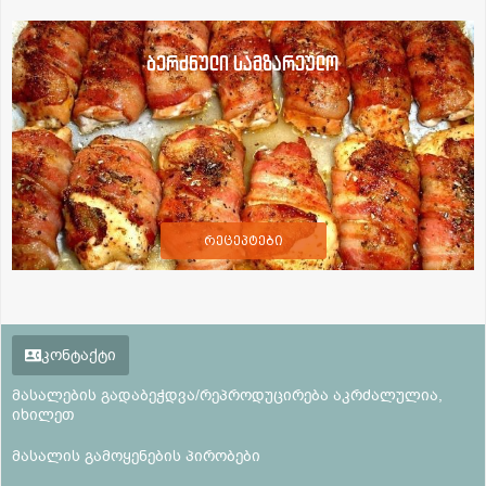
ბერძნული სამზარეულო
რეცეპტები
კონტაქტი
მასალების გადაბეჭდვა/რეპროდუცირება აკრძალულია,
იხილეთ
მასალის გამოყენების პირობები