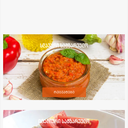
სლავური სამზარეულო
რეცეპტები
იტალიური სამზარეულო