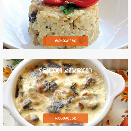
რეცეპტები
ფრანგული სამზარეულო
რეცეპტები