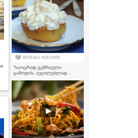
შეინახე რეცეპტი
ას
"საოცრად გემრიელი
გამოდის, აუცილებლად
სცადეთ მომზადება!" - კომში
ნიგვზითა და ბეზეთი