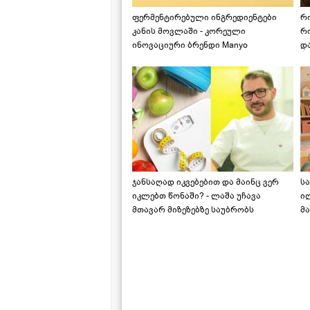
ფერმენტირებული ინგრედიენტები
რ
კანის მოვლაში - კორეული
რ
ინოვაციური ბრენდი Manyo
დ
საქართველოშია
ჯანსაღად იკვებებით და მაინც ვერ
ს
იკლებთ წონაში? - ლაშა უჩავა
ი
მთავარ მიზეზებზე საუბრობს
მა
"ს
ს