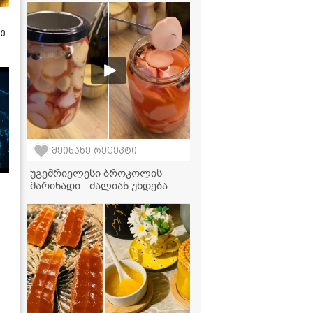
ზე
შეინახე რეცეპტი
უგემრიელესი ბროკოლის
მარინადი - ძალიან უხდება
სალათებს და სხვა კერძებსაც
განსაკუთრებულ გემოს
აძლევს