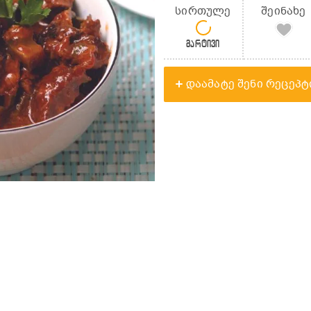
სირთულე
შეინახე
მარტივი
დაამატე შენი რეცეპტ