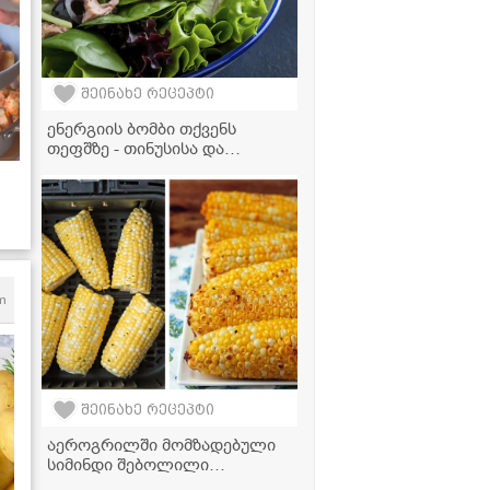
შეინახე რეცეპტი
ენერგიის ბომბი თქვენს
თეფშზე - თინუსისა და
ავოკადოს უგემრიელესი
სალათის რეცეპტი
ვი
m
შეინახე რეცეპტი
აეროგრილში მომზადებული
სიმინდი შებოლილი
პაპრიკითა და ნივრით