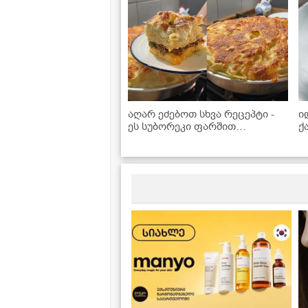
აღარ ეძებოთ სხვა რეცეპტი -
ი
ეს სუბორეკი ფარშით
ქ
იდეალურია!
B
რ