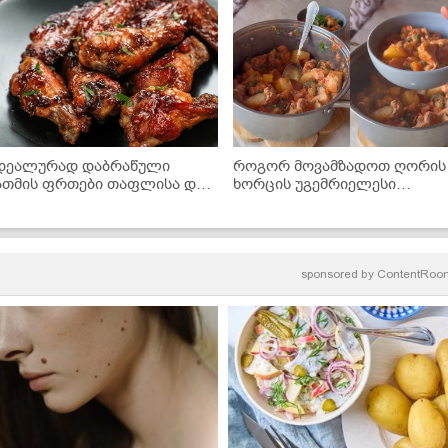
დეალურად დაბრაწული
როგორ მოვამზადოთ ღორის
ათმის ფრთები თაფლისა და
ხორცის უგემრიელესი
BQ-ს სოუსში - მარტივი
ჩაშუშული ბოსტნეულით? -
ეცეპტი
ძალიან გემრიელი და მარტი
რეცეპტი
sponsored by
ContentRoo