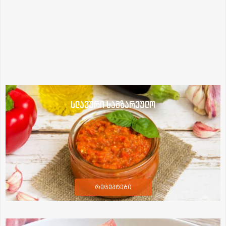
სლავური სამზარეულო
რეცეპტები