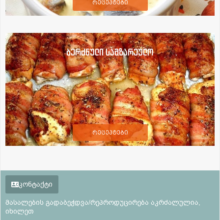
რეცეპტები
ბერძნული სამზარეულო
რეცეპტები
კონტაქტი
მასალების გადაბეჭდვა/რეპროდუცირება აკრძალულია,
იხილეთ