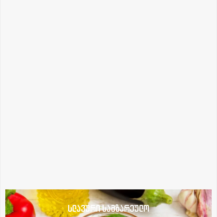
სლავური სამზარეულო