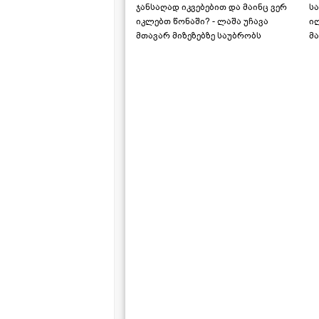
ჯანსაღად იკვებებით და მაინც ვერ
ს
იკლებთ წონაში? - ლაშა უჩავა
ი
მთავარ მიზეზებზე საუბრობს
მა
"ს
ს