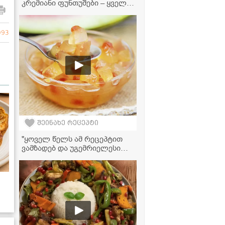
კრემიანი ფუნთუშები – ყველა
საიდუმლო ერთ რეცეპტში
093
შეინახე რეცეპტი
"ყოველ წელს ამ რეცეპტით
ვამზადებ და უგემრიელესი
გამოდის" - საზამთროს
მურაბის ვიდეორეცეტპი
 და