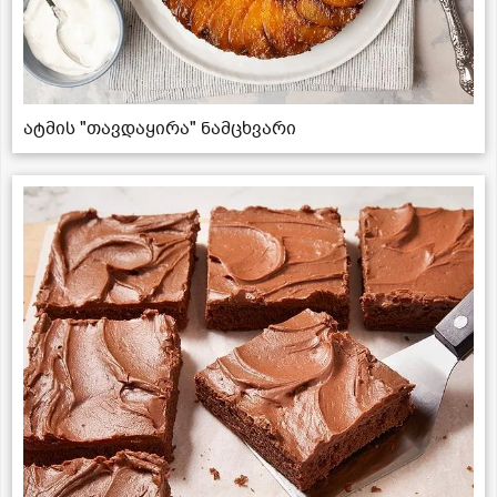
ატმის "თავდაყირა" ნამცხვარი