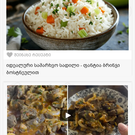
შეინახე რეცეპტი
იდეალური სამარხვო სადილი - ფანტია ბრინჯი
ბოსტნეულით