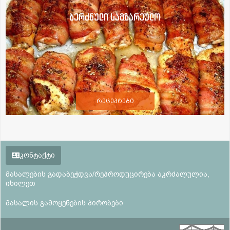
ბერძნული სამზარეულო
რეცეპტები
კონტაქტი
მასალების გადაბეჭდვა/რეპროდუცირება აკრძალულია,
იხილეთ
მასალის გამოყენების პირობები