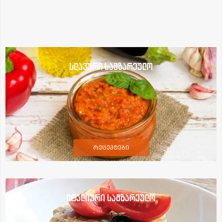
სლავური სამზარეულო
რეცეპტები
იტალიური სამზარეულო