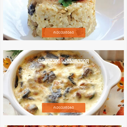
რეცეპტები
ფრანგული სამზარეულო
რეცეპტები