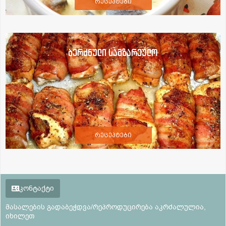
რეცეპტები
ბერძნული სამზარეულო
რეცეპტები
კონტაქტი
მასალების გადაბეჭდვა/რეპროდუცირება აკრძალულია,
იხილეთ