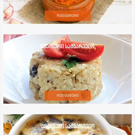
რეცეპტები
იტალიური სამზარეულო
რეცეპტები
ფრანგული სამზარეულო