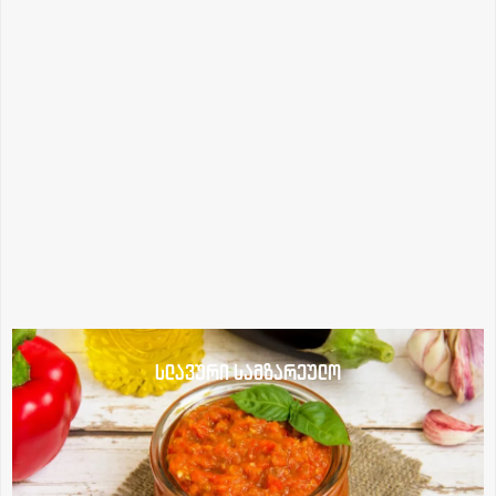
სლავური სამზარეულო