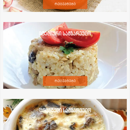
რეცეპტები
იტალიური სამზარეულო
რეცეპტები
ფრანგული სამზარეულო