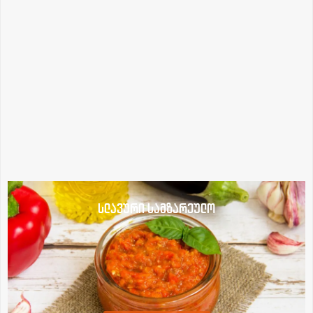
სლავური სამზარეულო