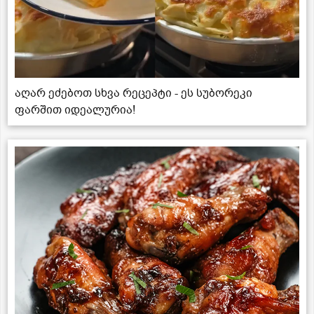
აღარ ეძებოთ სხვა რეცეპტი - ეს სუბორეკი
ფარშით იდეალურია!