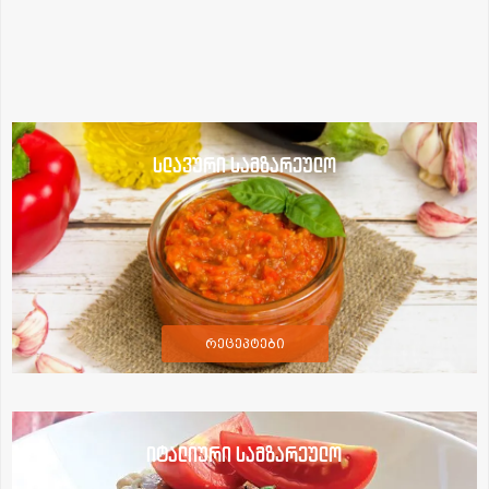
სლავური სამზარეულო
რეცეპტები
იტალიური სამზარეულო