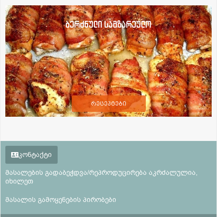
ბერძნული სამზარეულო
რეცეპტები
კონტაქტი
მასალების გადაბეჭდვა/რეპროდუცირება აკრძალულია,
იხილეთ
მასალის გამოყენების პირობები