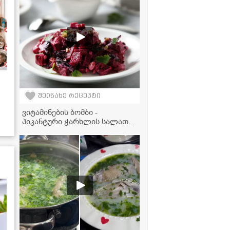
გამოდის
შეინახე რეცეპტი
ვიტამინების ბომბი -
პიკანტური ჭარხლის სალათა
ნიგვზითა და ფეტათი