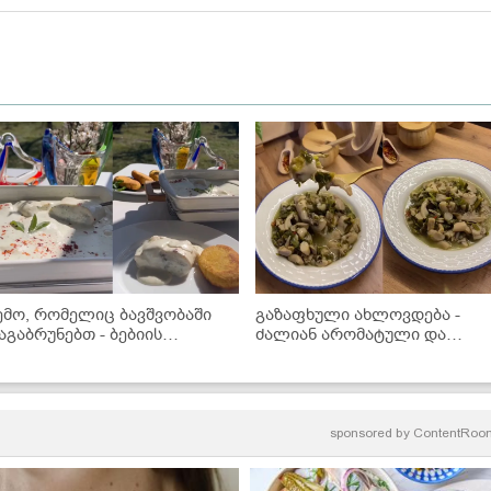
ემო, რომელიც ბავშვობაში
გაზაფხული ახლოვდება -
აგაბრუნებთ - ბებიის
ძალიან არომატული და
ანატოვარი გებჟალიას
გემრიელი სოკოს ჩაქაფული!
ეცეპტი
sponsored by
ContentRoo