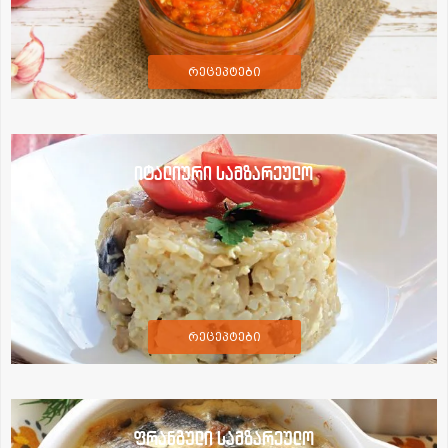
რეცეპტები
იტალიური სამზარეულო
რეცეპტები
ფრანგული სამზარეულო