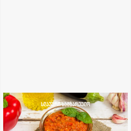
სლავური სამზარეულო