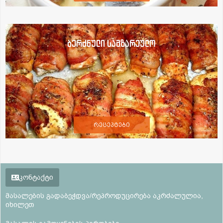
ბერძნული სამზარეულო
რეცეპტები
კონტაქტი
მასალების გადაბეჭდვა/რეპროდუცირება აკრძალულია,
იხილეთ