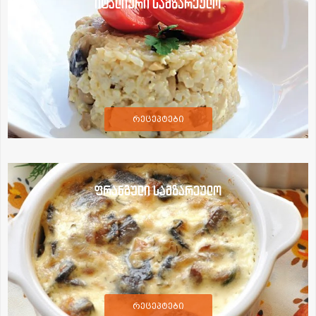
იტალიური სამზარეულო
რეცეპტები
ფრანგული სამზარეულო
რეცეპტები