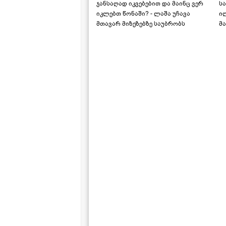
ჯანსაღად იკვებებით და მაინც ვერ
ს
იკლებთ წონაში? - ლაშა უჩავა
ი
მთავარ მიზეზებზე საუბრობს
მა
"ს
ს