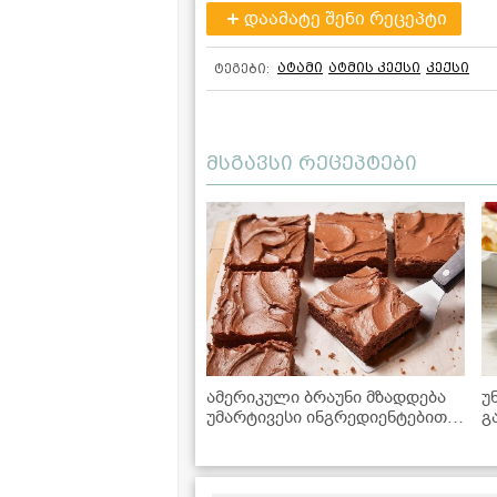
დაამატე შენი რეცეპტი
ატამი
ატმის კექსი
კექსი
ტეგები:
მსგავსი რეცეპტები
ამერიკული ბრაუნი მზადდება
უ
უმარტივესი ინგრედიენტებით,
გ
რომლებიც ყოველთვის
მოიპოვება სამზარეულოში