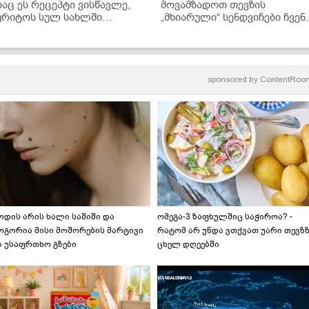
რაც ეს რეცეპტი ვისწავლე,
მოვამზადოთ თევზის
ურიტოს სულ სახლში
„მხიარული“ სენდვიჩები ჩვენ
ამზადებ“ - უგემრიელესი
პატარებისთვის - ამისთვის ს
ურიტო Vici-ს თევზის
10-15 წუთი დაგჭირდებათ
ხირებთან ერთად
sponsored by
ContentRoo
ოდის არის ხალი საშიში და
ომეგა-3 ზაფხულშიც საჭიროა? -
ოგორია მისი მოშორების მარტივი
რატომ არ უნდა ვთქვათ უარი თევზ
ა უსაფრთხო გზები
ცხელ დღეებში