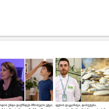
დის უნდა გაუჩნდეს მშობელს ეჭვი,
ფეხის გაკვანძვა, დაბუჟება,