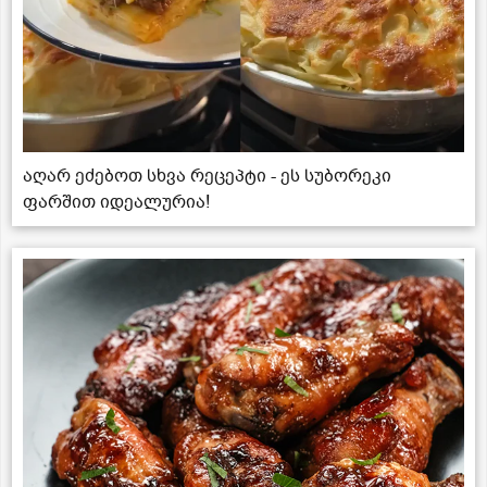
აღარ ეძებოთ სხვა რეცეპტი - ეს სუბორეკი
ფარშით იდეალურია!