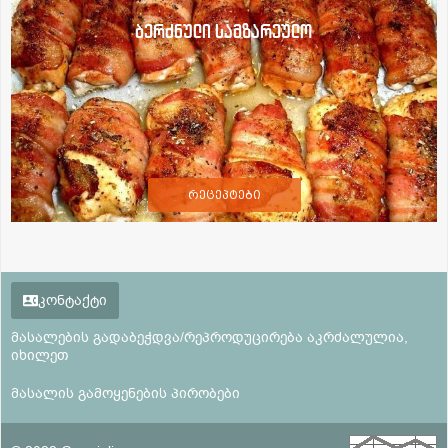
ბერძნული სამზარეულო
რეცეპტები
კონტაქტი
მასალების გადაბეჭდვა/რეპროდუცირება აკრძალულია,
იხილეთ
მასალის გამოყენების პირობები