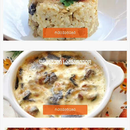
რეცეპტები
ფრანგული სამზარეულო
რეცეპტები