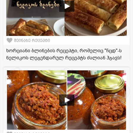
შეინახე რეცეპტი
ხორციანი ბლინების რეცეპტი, რომელიც "ჩცდ"-ს
ნელიკოს ლეგენდარულ რეცეპტს ძალიან ჰგავს!