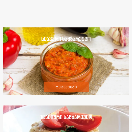
სლავური სამზარეულო
რეცეპტები
იტალიური სამზარეულო