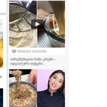
რეცეპტი
m
შეინახე რეცეპტი
აბრეშუმივით ნაზი კრემი –
იდეალური თქვენი
სადღესასწაულო
ნამცხვრებისთვის!
ზე