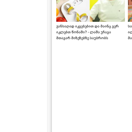
ჯანსაღად იკვებებით და მაინც ვერ
ს
იკლებთ წონაში? - ლაშა უჩავა
ი
მთავარ მიზეზებზე საუბრობს
მა
"ს
ს