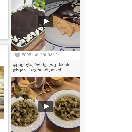
შეინახე რეცეპტი
დესერტი, რომელიც პირში
დნება - სავოიარდის ეს
ნამცხვარი ნებისმიერ ტორტს
სჯობს