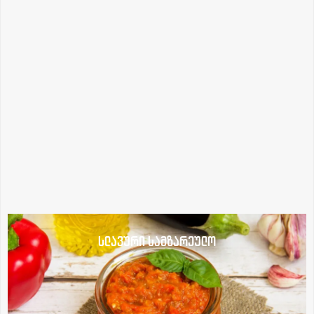
სლავური სამზარეულო