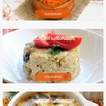
რეცეპტები
იტალიური სამზარეულო
რეცეპტები
ფრანგული სამზარეულო